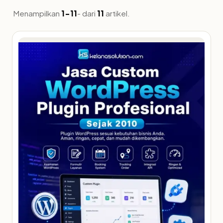
Menampilkan
1-11
- dari
11
artikel.