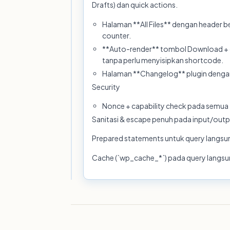
Drafts) dan quick actions.
Halaman **All Files** dengan header
counter.
**Auto-render** tombol Download + cou
tanpa perlu menyisipkan shortcode.
Halaman **Changelog** plugin dengan 
Security
Nonce + capability check pada semua
Sanitasi & escape penuh pada input/outp
Prepared statements untuk query langsu
Cache (`wp_cache_*`) pada query langsu