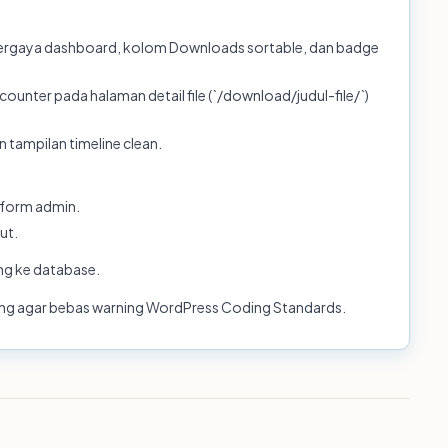
 bergaya dashboard, kolom Downloads sortable, dan badge
nter pada halaman detail file (`/download/judul-file/`)
tampilan timeline clean.
 form admin.
ut.
ng ke database.
ng agar bebas warning WordPress Coding Standards.