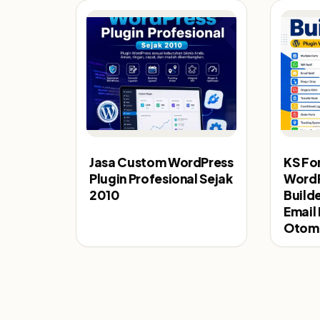
Jasa Custom WordPress
KS For
Plugin Profesional Sejak
WordP
2010
Build
Email 
Otoma