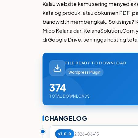
Kalau website kamu sering menyediakan
katalog produk, atau dokumen PDF, pa
bandwidth membengkak. Solusinya? K
Mico Kelana dari KelanaSolution.Com 
di Google Drive, sehingga hosting tet
FILE READY TO DOWNLOAD
Wordpress Plugin
374
TOTAL DOWNLOADS
CHANGELOG
2026-06-15
v1.0.0