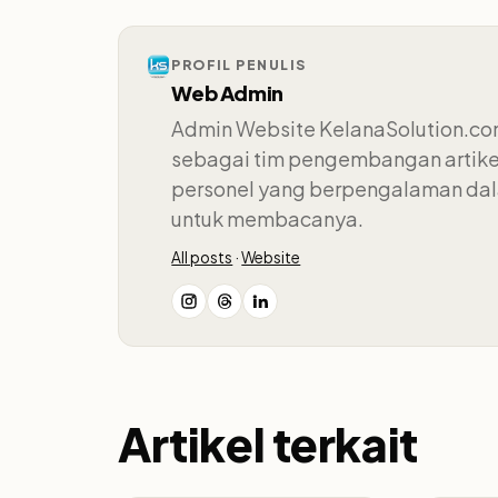
PROFIL PENULIS
Web Admin
Admin Website KelanaSolution.com
sebagai tim pengembangan artikel.
personel yang berpengalaman dala
untuk membacanya.
All posts
·
Website
Artikel terkait