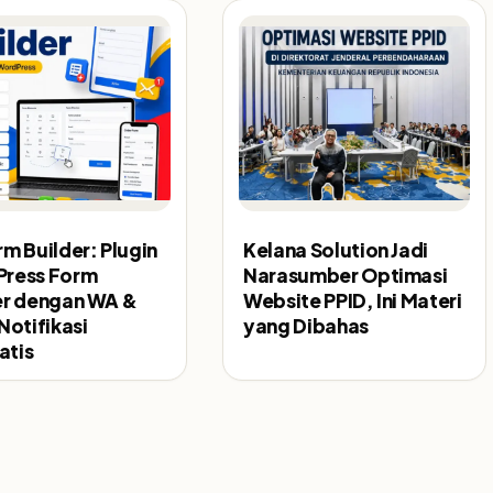
m Builder: Plugin
Kelana Solution Jadi
ress Form
Narasumber Optimasi
er dengan WA &
Website PPID, Ini Materi
Notifikasi
yang Dibahas
tis