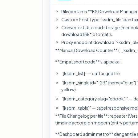
Rilis pertama **KS Download Manager
Custom Post Type `ksdm_file` dan ta
Converter URL cloud storage (mendukung
download link* otomatis.
Proxy endpoint download `?ksdm_dl=ID
**Manual Download Counter** (`_ksdm_dow
**Empat shortcode** siap pakai:
`[ksdm_list]` — daftar grid file.
`[ksdm_single id="123" theme="blue"]` —
yellow).
`[ksdm_category slug="ebook"]` — daft
`[ksdm_table]` — tabel responsive mobil
**File Changelog per file**: repeater (Vers
timeline accordion modern (entry pertama
**Dashboard admin metro** dengan tile st