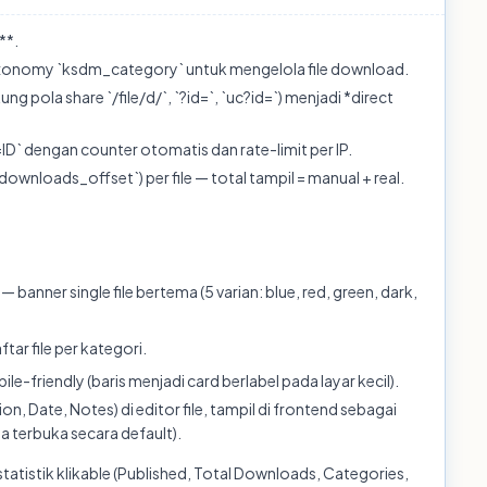
**.
xonomy `ksdm_category` untuk mengelola file download.
 pola share `/file/d/`, `?id=`, `uc?id=`) menjadi *direct
` dengan counter otomatis dan rate-limit per IP.
nloads_offset`) per file — total tampil = manual + real.
 banner single file bertema (5 varian: blue, red, green, dark,
ar file per kategori.
e-friendly (baris menjadi card berlabel pada layar kecil).
ion, Date, Notes) di editor file, tampil di frontend sebagai
 terbuka secara default).
atistik klikable (Published, Total Downloads, Categories,