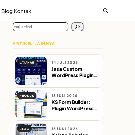
Blog
Kontak
Cari
ARTIKEL LAINNYA
14 JULI 2026
LAYANAN
Jasa Custom
WordPress Plugin
Profesional Sejak
2010
13 JULI 2026
PRODUK
KS Form Builder:
Plugin WordPress
Form Builder
dengan WA & Email
Notifikasi
13 JUNI 2026
BLOG
Otomatis