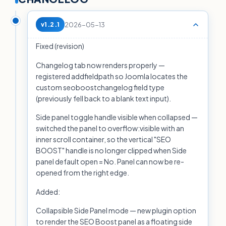
2026-05-13
v1.2.1
Fixed (revision)
Changelog tab now renders properly —
registered addfieldpath so Joomla locates the
custom seoboostchangelog field type
(previously fell back to a blank text input).
Side panel toggle handle visible when collapsed —
switched the panel to overflow:visible with an
inner scroll container, so the vertical "SEO
BOOST" handle is no longer clipped when Side
panel default open = No. Panel can now be re-
opened from the right edge.
Added:
Collapsible Side Panel mode — new plugin option
to render the SEO Boost panel as a floating side