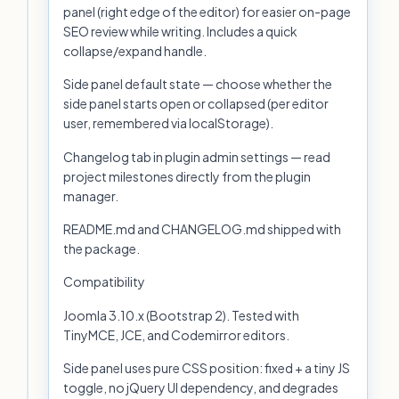
panel (right edge of the editor) for easier on-page
SEO review while writing. Includes a quick
collapse/expand handle.
Side panel default state — choose whether the
side panel starts open or collapsed (per editor
user, remembered via localStorage).
Changelog tab in plugin admin settings — read
project milestones directly from the plugin
manager.
README.md and CHANGELOG.md shipped with
the package.
Compatibility
Joomla 3.10.x (Bootstrap 2). Tested with
TinyMCE, JCE, and Codemirror editors.
Side panel uses pure CSS position: fixed + a tiny JS
toggle, no jQuery UI dependency, and degrades