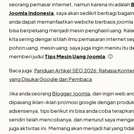
seorang pemasar internet, namun karena ini adalah
Joomla Indonesia
, saya akan sedikit berbagi baga
anda dapat memanfaatkan website berbasis joomla 
bisa berpeluang menjadi mesin penghasil uang. Kala
kita sering dengar istilah ilmu pemasaran internet se
pohon uang, mesin uang, saya juga ingin meniru itu 
memberi judul
Tips Mesin Uang Joomla
. 🙂
Baca juga:
Panduan Artikel SEO 2026: Rahasia Konten
yang Disukai Google dan Pembaca
Jika anda seorang
Blogger Joomla
, dan ingin web an
dipasang iklan-iklan promosi google dengan produ
adsensenya, tips berikut ini bisa anda coba terapkan
sendiri telah mencobanya, dan menurut saya menga
juga aktivitas ini. Memang akan menjadi hal yang tida