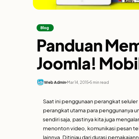
Blog
Panduan Mem
Joomla! Mobil
Web Admin
Mar 14, 2015
5 min read
Saat ini penggunaan perangkat seluler 
perangkat utama para penggunanya untu
sendiri saja, pastinya kita juga mengal
menonton video, komunikasi pesan teks
lainnya. Ditinjau dari durasi pemakaian