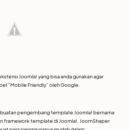
 ekstensi Joomla! yang bisa anda gunakan agar
el “Mobile Friendly” oleh Google.
k buatan pengembang template Joomla! bernama
n framework template di Joomla!, JoomShaper
buat para penggunanya mudah dalam