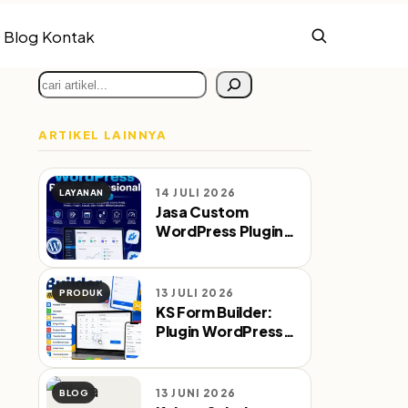
Blog
Kontak
Cari
ARTIKEL LAINNYA
14 JULI 2026
LAYANAN
Jasa Custom
WordPress Plugin
Profesional Sejak
2010
13 JULI 2026
PRODUK
KS Form Builder:
Plugin WordPress
Form Builder
dengan WA & Email
Notifikasi
13 JUNI 2026
BLOG
Otomatis