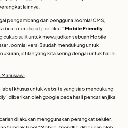
erangkat lainnya.
ebagai pengembang dan pengguna Joomla! CMS,
kita buat mendapat predikat
“Mobile Friendly
ng cukup sulit untuk mewujudkan sebuah Mobile
asar Joomla! versi 3 sudah mendukung untuk
ran, istilah yang kita sering dengar untuk hal ini
 Manusiawi
n label khusus untuk website yang siap mendukung
ly” diberikan oleh google pada hasil pencarian jika
pencarian dilakukan menggunakan perangkat seluler,
 dan tampak label “Mobile-friendly” diberikan oleh