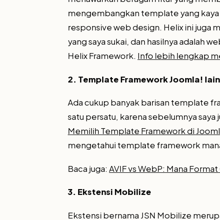
mengembangkan template yang kaya fi
responsive web design. Helix ini juga
yang saya sukai, dan hasilnya adalah w
Helix Framework.
Info lebih lengkap 
2. Template Framework Joomla! lai
Ada cukup banyak barisan template fr
satu persatu, karena sebelumnya saya j
Memilih Template Framework di Joom
mengetahui template framework mana
Baca juga:
AVIF vs WebP: Mana Format
3. Ekstensi Mobilize
Ekstensi bernama JSN Mobilize mer