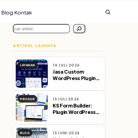
Blog
Kontak
Cari
ARTIKEL LAINNYA
14 JULI 2026
LAYANAN
Jasa Custom
WordPress Plugin
Profesional Sejak
2010
13 JULI 2026
PRODUK
KS Form Builder:
Plugin WordPress
Form Builder
dengan WA & Email
Notifikasi
13 JUNI 2026
BLOG
Otomatis