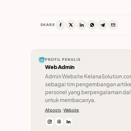
SHARE
PROFIL PENULIS
Web Admin
Admin Website KelanaSolution.com
sebagai tim pengembangan artikel.
personel yang berpengalaman dala
untuk membacanya.
All posts
·
Website