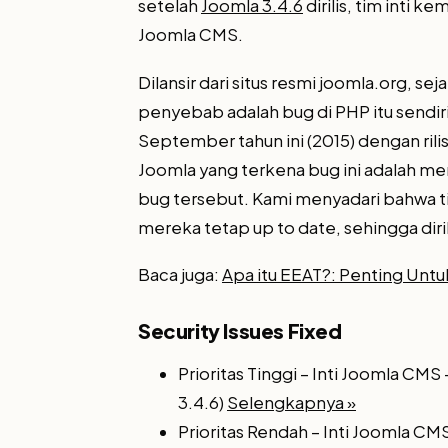
setelah
Joomla 3.4.6
dirilis, tim inti k
Joomla CMS.
Dilansir dari situs resmi joomla.org, se
penyebab adalah bug di PHP itu sendiri
September tahun ini (2015) dengan rilis
Joomla yang terkena bug ini adalah me
bug tersebut. Kami menyadari bahwa t
mereka tetap up to date, sehingga diril
Baca juga:
Apa itu EEAT?: Penting Unt
Security Issues Fixed
Prioritas Tinggi – Inti Joomla CM
3.4.6)
Selengkapnya »
Prioritas Rendah – Inti Joomla CM