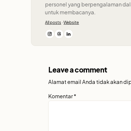
personel yang berpengalaman dala
untuk membacanya.
All posts
·
Website
Leave a comment
Alamat email Anda tidak akan di
Komentar
*