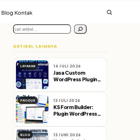
Blog
Kontak
Cari
ARTIKEL LAINNYA
14 JULI 2026
LAYANAN
Jasa Custom
WordPress Plugin
Profesional Sejak
2010
13 JULI 2026
PRODUK
KS Form Builder:
Plugin WordPress
Form Builder
dengan WA & Email
Notifikasi
13 JUNI 2026
BLOG
Otomatis